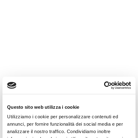
Affiancamento nella redazione di relazioni, memo,
verbali, richieste istruttorie e analisi tecniche su
casi complessi.
Approfondisci
Sovraindebitamento
Assistenza a persone fisiche, professionisti e
piccole imprese in difficoltà finanziaria
nell’accesso alle procedure previste dalla legge.
Approfondisci
Perizie e valutazioni
Questo sito web utilizza i cookie
d’azienda
Utilizziamo i cookie per personalizzare contenuti ed
annunci, per fornire funzionalità dei social media e per
analizzare il nostro traffico. Condividiamo inoltre
Perizie tecniche, stime di valore d’impresa, perizie