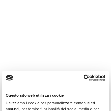
SOVRAINDEBITAMENTO
I debiti sono diventati
difficili da sostenere?
Lo Studio Beringheli assiste persone fisiche,
professionisti e piccole imprese nella
valutazione del sovraindebitamento, nella
ricostruzione della posizione debitoria e nella
predisposizione della documentazione per
Questo sito web utilizza i cookie
l’OCC.
Utilizziamo i cookie per personalizzare contenuti ed
✓ Analisi dei debiti
annunci, per fornire funzionalità dei social media e per