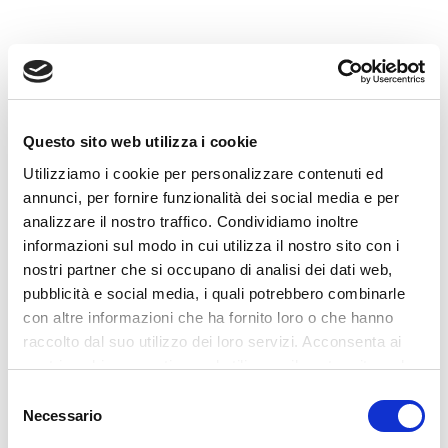
Le novità sulle
aliquote Irpef 2024
avranno un
impatto sia per i lavoratori dipendenti che per i
lavoratori autonomi. Per i primi, l’effetto della
riduzione delle imposte si potrà percepire
direttamente nelle buste paga. Questo significa
Questo sito web utilizza i cookie
un aumento del reddito netto disponibile, che si
Utilizziamo i cookie per personalizzare contenuti ed
traduce in un miglioramento del potere
annunci, per fornire funzionalità dei social media e per
analizzare il nostro traffico. Condividiamo inoltre
d’acquisto.
informazioni sul modo in cui utilizza il nostro sito con i
nostri partner che si occupano di analisi dei dati web,
Anche per i lavoratori autonomi e i liberi
pubblicità e social media, i quali potrebbero combinarle
professionisti la riduzione degli scaglioni Irpef e
con altre informazioni che ha fornito loro o che hanno
delle aliquote rappresenta un’opportunità di
raccolto dal suo utilizzo dei loro servizi. Acconsenta ai
risparmio fiscale. Tuttavia, resta fondamentale
nostri cookie se continua ad utilizzare il nostro sito web.
calcolare con precisione le imposte dovute e
Selezione
considerare le agevolazioni disponibili per poter
Necessario
del
ottimizzare al meglio la gestione fiscale.
consenso