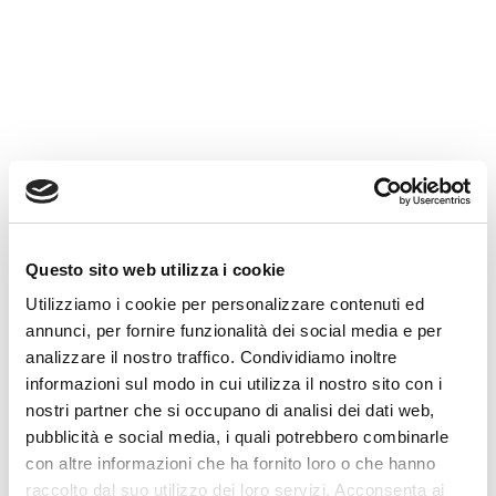
Lo Studio Beringheli assiste persone
fisiche, professionisti e piccole
imprese nella valutazione del
sovraindebitamento, nella
ricostruzione della posizione
debitoria e nella predisposizione
della documentazione per l’OCC.
✓ Analisi dei debiti
Questo sito web utilizza i cookie
✓ Verifica requisiti
✓ Supporto per OCC
Utilizziamo i cookie per personalizzare contenuti ed
annunci, per fornire funzionalità dei social media e per
✓ Primo contatto riservato
analizzare il nostro traffico. Condividiamo inoltre
informazioni sul modo in cui utilizza il nostro sito con i
Richiedi un primo contatto
nostri partner che si occupano di analisi dei dati web,
pubblicità e social media, i quali potrebbero combinarle
La valutazione dipende da requisiti, documenti,
con altre informazioni che ha fornito loro o che hanno
redditi, patrimonio e situazione concreta.
raccolto dal suo utilizzo dei loro servizi. Acconsenta ai