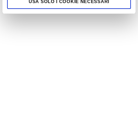
USA SOLO I COOKIE NECESSARI
Info contatti
Via P. Ballerini n. 54/56, Seregno (MB)
info@studioberingheli.com
+(39) 039 6361235
I NOSTRI ORARI
Lunedì - Venerdì: 09:00 - 19:00
Sabato: chiuso