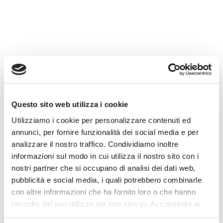
imprese nella valutazione del
sovraindebitamento, nella
ricostruzione della posizione
debitoria e nella predisposizione
della documentazione per l’OCC.
✓ Analisi dei debiti
✓ Verifica requisiti
✓ Supporto per OCC
Questo sito web utilizza i cookie
✓ Primo contatto riservato
Utilizziamo i cookie per personalizzare contenuti ed
annunci, per fornire funzionalità dei social media e per
analizzare il nostro traffico. Condividiamo inoltre
Richiedi un primo contatto
informazioni sul modo in cui utilizza il nostro sito con i
nostri partner che si occupano di analisi dei dati web,
La valutazione dipende da requisiti, documenti,
redditi, patrimonio e situazione concreta.
pubblicità e social media, i quali potrebbero combinarle
con altre informazioni che ha fornito loro o che hanno
raccolto dal suo utilizzo dei loro servizi. Acconsenta ai
nostri cookie se continua ad utilizzare il nostro sito web.