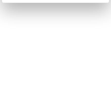
Info contatti
Via P. Ballerini n. 54/56, Seregno (MB)
info@studioberingheli.com
+(39) 039 6361235
I NOSTRI ORARI
Lunedì - Venerdì: 09:00 - 19:00
Sabato: chiuso
Domenica: chiuso