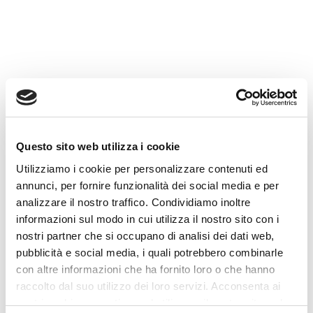
imprese nella valutazione del
sovraindebitamento, nella
ricostruzione della posizione
debitoria e nella predisposizione
della documentazione per l’OCC.
✓ Analisi dei debiti
✓ Verifica requisiti
✓ Supporto per OCC
Questo sito web utilizza i cookie
✓ Primo contatto riservato
Utilizziamo i cookie per personalizzare contenuti ed
annunci, per fornire funzionalità dei social media e per
analizzare il nostro traffico. Condividiamo inoltre
Richiedi un primo contatto
informazioni sul modo in cui utilizza il nostro sito con i
nostri partner che si occupano di analisi dei dati web,
La valutazione dipende da requisiti, documenti,
redditi, patrimonio e situazione concreta.
pubblicità e social media, i quali potrebbero combinarle
con altre informazioni che ha fornito loro o che hanno
raccolto dal suo utilizzo dei loro servizi. Acconsenta ai
nostri cookie se continua ad utilizzare il nostro sito web.