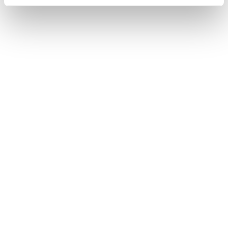
Info contatti
Via P. Ballerini n. 54/56, Seregno (MB)
info@studioberingheli.com
+(39) 039 6361235
I NOSTRI ORARI
Lunedì - Venerdì: 09:00 - 19:00
Sabato: chiuso
Domenica: chiuso