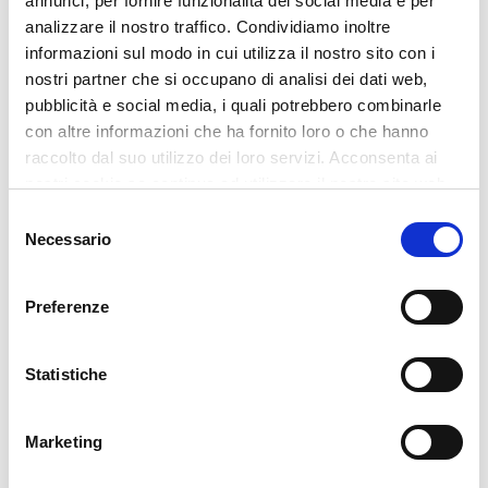
annunci, per fornire funzionalità dei social media e per
debitoria e nella predisposizione
analizzare il nostro traffico. Condividiamo inoltre
della documentazione per l’OCC.
informazioni sul modo in cui utilizza il nostro sito con i
✓ Analisi dei debiti
nostri partner che si occupano di analisi dei dati web,
✓ Verifica requisiti
pubblicità e social media, i quali potrebbero combinarle
con altre informazioni che ha fornito loro o che hanno
✓ Supporto per OCC
raccolto dal suo utilizzo dei loro servizi. Acconsenta ai
✓ Primo contatto riservato
nostri cookie se continua ad utilizzare il nostro sito web.
Selezione
Richiedi un primo contatto
Necessario
del
consenso
La valutazione dipende da requisiti, documenti,
redditi, patrimonio e situazione concreta.
Preferenze
Statistiche
Marketing
Cerca