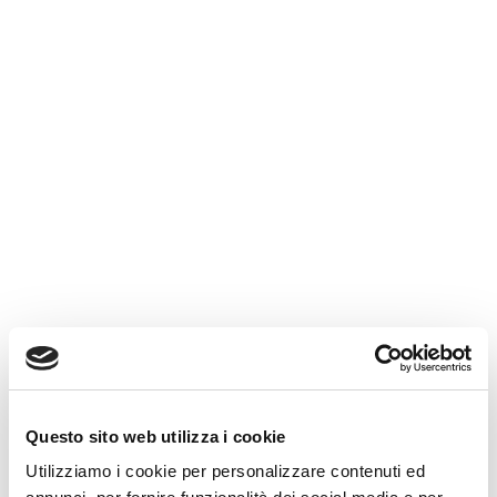
Contributi INPS non pagati: cosa succede e come 
Leggi
SOVRAINDEBITAMENTO
I debiti sono diventati
difficili da sostenere?
Lo Studio Beringheli assiste persone
fisiche, professionisti e piccole
imprese nella valutazione del
Questo sito web utilizza i cookie
sovraindebitamento, nella
Utilizziamo i cookie per personalizzare contenuti ed
ricostruzione della posizione