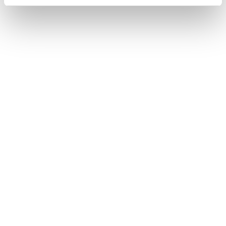
Info contatti
Via P. Ballerini n. 54/56, Seregno (MB)
info@studioberingheli.com
+(39) 039 6361235
I NOSTRI ORARI
Lunedì - Venerdì: 09:00 - 19:00
Sabato: chiuso
Domenica: chiuso