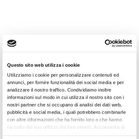
imprese nella valutazione del
sovraindebitamento, nella
ricostruzione della posizione
debitoria e nella predisposizione
della documentazione per l’OCC.
✓ Analisi dei debiti
✓ Verifica requisiti
✓ Supporto per OCC
Questo sito web utilizza i cookie
✓ Primo contatto riservato
Utilizziamo i cookie per personalizzare contenuti ed
annunci, per fornire funzionalità dei social media e per
analizzare il nostro traffico. Condividiamo inoltre
Richiedi un primo contatto
informazioni sul modo in cui utilizza il nostro sito con i
nostri partner che si occupano di analisi dei dati web,
La valutazione dipende da requisiti, documenti,
redditi, patrimonio e situazione concreta.
pubblicità e social media, i quali potrebbero combinarle
con altre informazioni che ha fornito loro o che hanno
raccolto dal suo utilizzo dei loro servizi. Acconsenta ai
nostri cookie se continua ad utilizzare il nostro sito web.