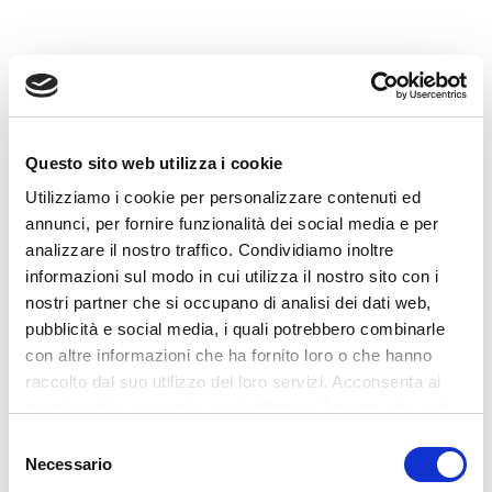
controllo di gestione;
continuità aziendale;
affidabilità dei dati contabili;
prevenzione della crisi;
procedure amministrative;
Questo sito web utilizza i cookie
controlli su pagamenti, incassi e fornitori;
Utilizziamo i cookie per personalizzare contenuti ed
supporto agli organi societari.
annunci, per fornire funzionalità dei social media e per
analizzare il nostro traffico. Condividiamo inoltre
Per l’avvocato, il tema riguarda:
informazioni sul modo in cui utilizza il nostro sito con i
nostri partner che si occupano di analisi dei dati web,
responsabilità degli amministratori;
pubblicità e social media, i quali potrebbero combinarle
obblighi organizzativi;
con altre informazioni che ha fornito loro o che hanno
contrattualistica con fornitori IT;
raccolto dal suo utilizzo dei loro servizi. Acconsenta ai
nostri cookie se continua ad utilizzare il nostro sito web.
gestione di incidenti e data breach;
Selezione
responsabilità verso clienti, fornitori e terzi;
Necessario
del
compliance normativa;