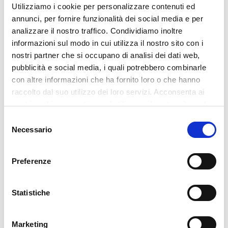
Utilizziamo i cookie per personalizzare contenuti ed
CONSULENZA FISCALE E CONTABILE
annunci, per fornire funzionalità dei social media e per
Hai bisogno di un
analizzare il nostro traffico. Condividiamo inoltre
supporto
informazioni sul modo in cui utilizza il nostro sito con i
professionale per la
nostri partner che si occupano di analisi dei dati web,
pubblicità e social media, i quali potrebbero combinarle
tua situazione?
con altre informazioni che ha fornito loro o che hanno
raccolto dal suo utilizzo dei loro servizi. Acconsenta ai
Lo Studio Beringheli offre assistenza a
nostri cookie se continua ad utilizzare il nostro sito web.
privati, professionisti, imprese e società
Selezione
per contabilità, dichiarazioni, F24,
Necessario
del
bilanci, adempimenti fiscali, crisi e
consenso
valutazioni tributarie. Il primo contatto
Preferenze
serve a comprendere la richiesta e a
definire le modalità dell’incarico
professionale.
Statistiche
Parla con lo studio
Marketing