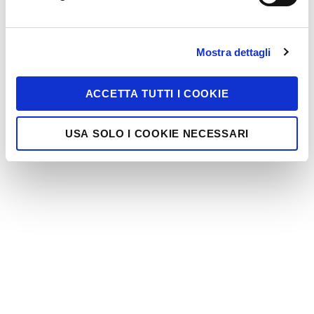
Mostra dettagli
ACCETTA TUTTI I COOKIE
USA SOLO I COOKIE NECESSARI
SOVRAINDEBITAMENTO
I debiti sono diventati
difficili da sostenere?
Lo Studio Beringheli assiste persone fisiche,
professionisti e piccole imprese nella
valutazione del sovraindebitamento, nella
ricostruzione della posizione debitoria e nella