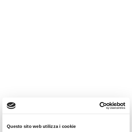
Elaborazione ed invio Telematico Dichiarazione
IVA
Studi di settore
Redazione bilancio economico
Consulenza ordinaria illimitata
Chiama Ora
Richiedi prima
consulenza gratuita
[contact-form-7 id=”11159″ title=”Contatto
generale”]
Questo sito web utilizza i cookie